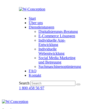
Start
Über uns
Dienstleistungen
Digitalisierungs-Beratung
E-Commerce Lösungen
Individuelle App-
Entwicklung
Individuelle
Webentwicklung
Social Media Marketing
und Betreuung
Suchmaschinenoptimierung
FAQ
Kontakt
Search
1 800 458 56 97