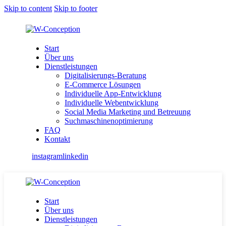
Skip to content
Skip to footer
Start
Über uns
Dienstleistungen
Digitalisierungs-Beratung
E-Commerce Lösungen
Individuelle App-Entwicklung
Individuelle Webentwicklung
Social Media Marketing und Betreuung
Suchmaschinenoptimierung
FAQ
Kontakt
instagram
linkedin
Start
Über uns
Dienstleistungen