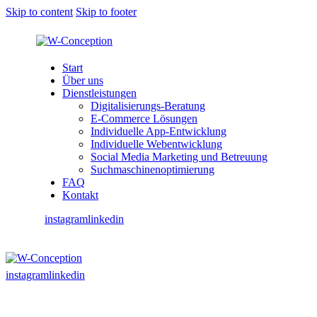
Skip to content
Skip to footer
Start
Über uns
Dienstleistungen
Digitalisierungs-Beratung
E-Commerce Lösungen
Individuelle App-Entwicklung
Individuelle Webentwicklung
Social Media Marketing und Betreuung
Suchmaschinenoptimierung
FAQ
Kontakt
instagram
linkedin
instagram
linkedin