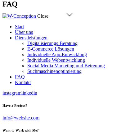
FAQ
Close
Start
Über uns
Dienstleistungen
Digitalisierungs-Beratung
E-Commerce Lösungen
Individuelle App-Entwicklung
Individuelle Webentwicklung
Social Media Marketing und Betreuung
Suchmaschinenoptimierung
FAQ
Kontakt
instagram
linkedin
Have a Project?
info@website.com
Want to Work with Me?