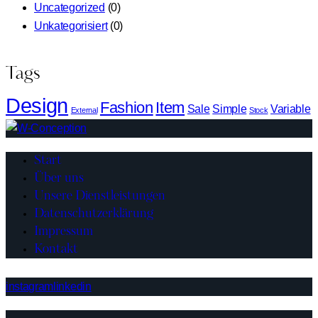
Uncategorized
(0)
Unkategorisiert
(0)
Tags
Design
Fashion
Item
Sale
Simple
Variable
External
Stock
Start
Über uns
Unsere Dienstleistungen
Datenschutzerklärung
Impressum
Kontakt
instagram
linkedin