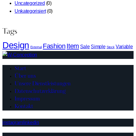
Uncategorized
(0)
Unkategorisiert
(0)
Tags
Design
Fashion
Item
Sale
Simple
Variable
External
Stock
Start
Über uns
Unsere Dienstleistungen
Datenschutzerklärung
Impressum
Kontakt
instagram
linkedin