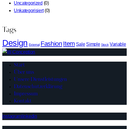
Uncategorized
(0)
Unkategorisiert
(0)
Tags
Design
Fashion
Item
Sale
Simple
Variable
External
Stock
Start
Über uns
Unsere Dienstleistungen
Datenschutzerklärung
Impressum
Kontakt
instagram
linkedin