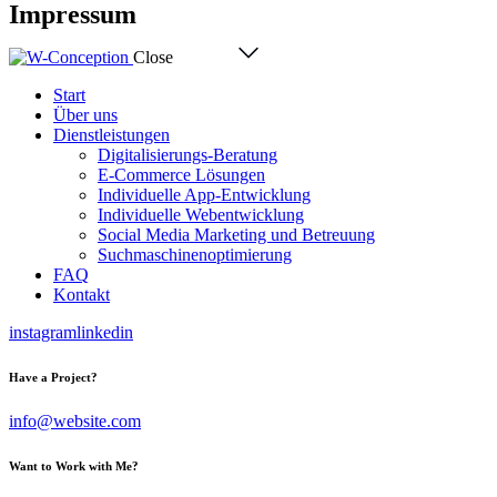
Impressum
Close
Start
Über uns
Dienstleistungen
Digitalisierungs-Beratung
E-Commerce Lösungen
Individuelle App-Entwicklung
Individuelle Webentwicklung
Social Media Marketing und Betreuung
Suchmaschinenoptimierung
FAQ
Kontakt
instagram
linkedin
Have a Project?
info@website.com
Want to Work with Me?