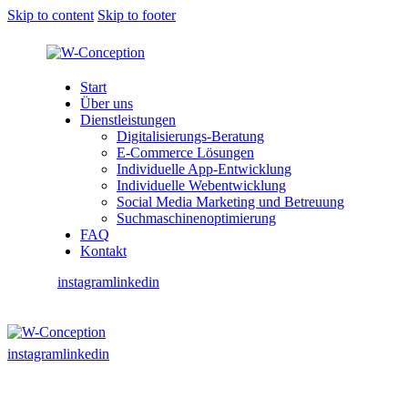
Skip to content
Skip to footer
Start
Über uns
Dienstleistungen
Digitalisierungs-Beratung
E-Commerce Lösungen
Individuelle App-Entwicklung
Individuelle Webentwicklung
Social Media Marketing und Betreuung
Suchmaschinenoptimierung
FAQ
Kontakt
instagram
linkedin
instagram
linkedin