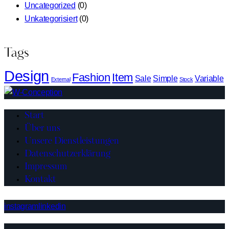
Uncategorized
(0)
Unkategorisiert
(0)
Tags
Design
Fashion
Item
Sale
Simple
Variable
External
Stock
Start
Über uns
Unsere Dienstleistungen
Datenschutzerklärung
Impressum
Kontakt
instagram
linkedin