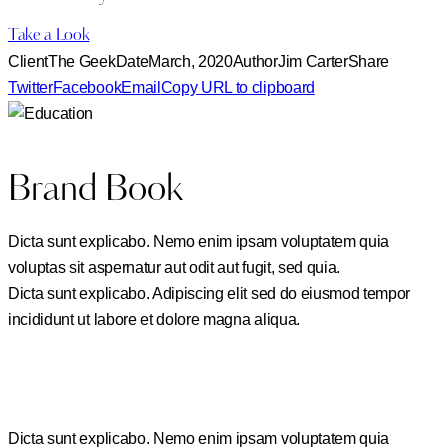
Take a Look
Client
The Geek
Date
March, 2020
Author
Jim Carter
Share
Twitter
Facebook
Email
Copy URL to clipboard
Brand Book
Dicta sunt explicabo. Nemo enim ipsam voluptatem quia
voluptas sit aspernatur aut odit aut fugit, sed quia.
Dicta sunt explicabo. Adipiscing elit sed do eiusmod tempor
incididunt ut labore et dolore magna aliqua.
Dicta sunt explicabo. Nemo enim ipsam voluptatem quia