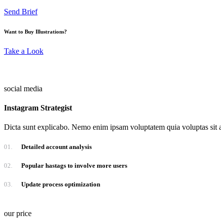
Send Brief
Want to Buy Illustrations?
Take a Look
social media
Instagram Strategist
Dicta sunt explicabo. Nemo enim ipsam voluptatem quia voluptas sit a
01.
Detailed account analysis
02.
Popular hastags to involve more users
03.
Update process optimization
our price