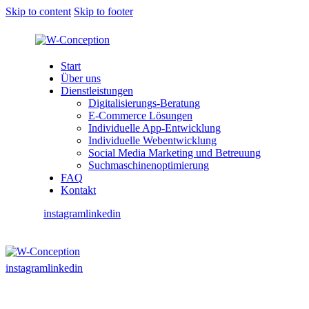
Skip to content
Skip to footer
Start
Über uns
Dienstleistungen
Digitalisierungs-Beratung
E-Commerce Lösungen
Individuelle App-Entwicklung
Individuelle Webentwicklung
Social Media Marketing und Betreuung
Suchmaschinenoptimierung
FAQ
Kontakt
instagram
linkedin
instagram
linkedin