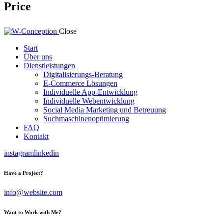
Price
Close
Start
Über uns
Dienstleistungen
Digitalisierungs-Beratung
E-Commerce Lösungen
Individuelle App-Entwicklung
Individuelle Webentwicklung
Social Media Marketing und Betreuung
Suchmaschinenoptimierung
FAQ
Kontakt
instagram
linkedin
Have a Project?
info@website.com
Want to Work with Me?