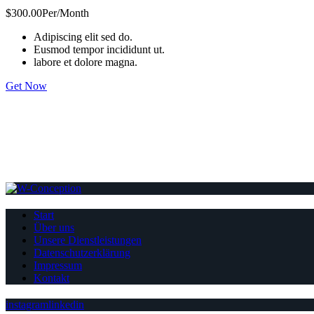
$300.00
Per/Month
Adipiscing elit sed do.
Eusmod tempor incididunt ut.
labore et dolore magna.
Get Now
Start
Über uns
Unsere Dienstleistungen
Datenschutzerklärung
Impressum
Kontakt
instagram
linkedin