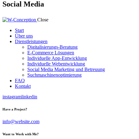
Social Media
Close
Start
Über uns
Dienstleistungen
Digitalisierungs-Beratung
E-Commerce Lösungen
Individuelle App-Entwicklung
Individuelle Webentwicklung
Social Media Marketing und Betreuung
Suchmaschinenoptimierung
FAQ
Kontakt
instagram
linkedin
Have a Project?
info@website.com
Want to Work with Me?