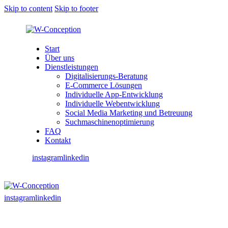
Skip to content
Skip to footer
Start
Über uns
Dienstleistungen
Digitalisierungs-Beratung
E-Commerce Lösungen
Individuelle App-Entwicklung
Individuelle Webentwicklung
Social Media Marketing und Betreuung
Suchmaschinenoptimierung
FAQ
Kontakt
instagram
linkedin
instagram
linkedin